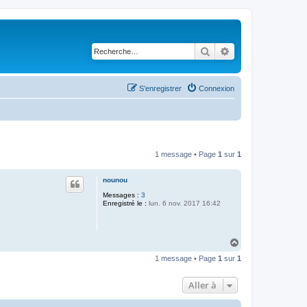
Rechercher
Recherche avancé
S’enregistrer
Connexion
1 message • Page
1
sur
1
nounou
Messages :
3
Enregistré le :
lun. 6 nov. 2017 16:42
H
a
1 message • Page
1
sur
1
u
t
Aller à