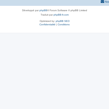
Nou
Développé par
phpBB
® Forum Software © phpBB Limited
Traduit par
phpBB-fr.com
Optimized by:
phpBB SEO
Confidentialité
|
Conditions