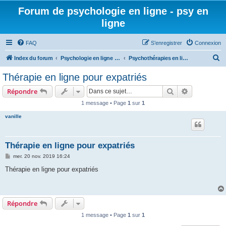
Forum de psychologie en ligne - psy en
ligne
FAQ
S’enregistrer
Connexion
R
Index du forum
Psychologie en ligne - S'en sortir
Psychothérapies en ligne
e
Thérapie en ligne pour expatriés
c
Rechercher
Recherche 
Répondre
h
1 message • Page
1
sur
1
e
vanille
r
c
h
Thérapie en ligne pour expatriés
e
M
mer. 20 nov. 2019 16:24
e
r
s
Thérapie en ligne pour expatriés
s
a
g
e
Répondre
1 message • Page
1
sur
1