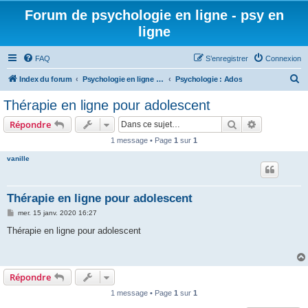
Forum de psychologie en ligne - psy en
ligne
FAQ
S’enregistrer
Connexion
R
Index du forum
Psychologie en ligne - Thématiques générales
Psychologie : Ados
e
Thérapie en ligne pour adolescent
c
Rechercher
Recherche 
Répondre
h
1 message • Page
1
sur
1
e
vanille
r
c
h
Thérapie en ligne pour adolescent
e
M
mer. 15 janv. 2020 16:27
e
r
s
Thérapie en ligne pour adolescent
s
a
g
e
Répondre
1 message • Page
1
sur
1