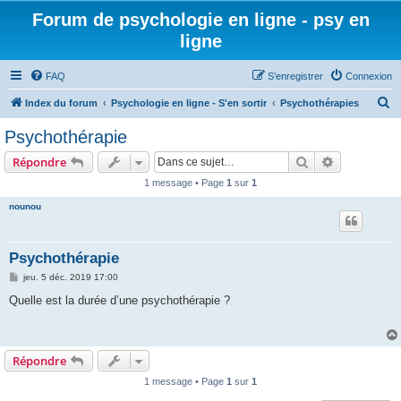
Forum de psychologie en ligne - psy en
ligne
FAQ
S’enregistrer
Connexion
R
Index du forum
Psychologie en ligne - S'en sortir
Psychothérapies
e
Psychothérapie
c
Rechercher
Recherche 
Répondre
h
1 message • Page
1
sur
1
e
nounou
r
c
h
Psychothérapie
e
M
jeu. 5 déc. 2019 17:00
e
r
s
Quelle est la durée d’une psychothérapie ?
s
a
g
e
Répondre
1 message • Page
1
sur
1