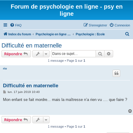
Forum de psychologie en ligne - psy en
ligne
FAQ
S’enregistrer
Connexion
R
Index du forum
Psychologie en ligne - Thématiques générales
Psychologie : Ecole
e
Difficulté en maternelle
c
Rechercher
Recherche 
Répondre
h
1 message • Page
1
sur
1
e
rio
r
c
h
Difficulté en maternelle
e
M
lun. 17 juin 2019 10:40
e
r
s
Mon enfant se fait mordre... mais la maîtresse n’a rien vu .... que faire ?
s
a
g
e
Répondre
1 message • Page
1
sur
1