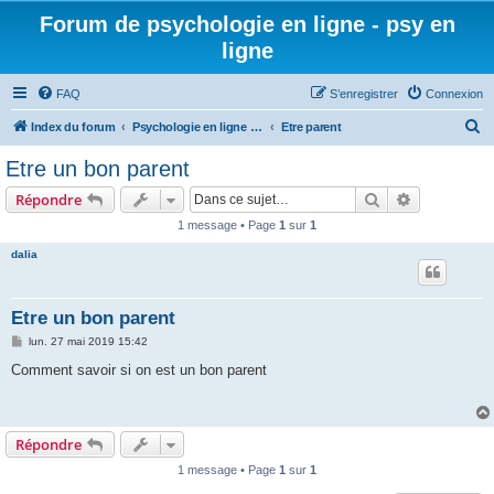
Forum de psychologie en ligne - psy en
ligne
FAQ
S’enregistrer
Connexion
R
Index du forum
Psychologie en ligne - Développement personnel
Etre parent
e
Etre un bon parent
c
Rechercher
Recherche 
Répondre
h
1 message • Page
1
sur
1
e
dalia
r
c
h
Etre un bon parent
e
M
lun. 27 mai 2019 15:42
e
r
s
Comment savoir si on est un bon parent
s
a
g
e
Répondre
1 message • Page
1
sur
1