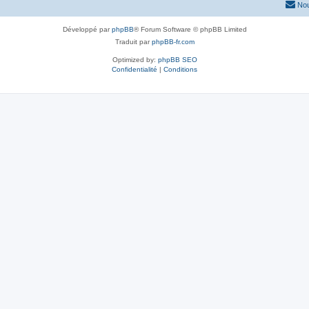
Nou
Développé par
phpBB
® Forum Software © phpBB Limited
Traduit par
phpBB-fr.com
Optimized by:
phpBB SEO
Confidentialité
|
Conditions