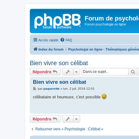
Forum de psycholo
Forum psychologie en ligne
Accès rapide
FAQ
Index du forum
Psychologie en ligne - Thématiques généra
Bien vivre son célibat
R
Répondre
Bien vivre son célibat
M
par
paquerette
»
lun. 2 juil. 2018 12:01
e
s
célibataire et heureuse, c'est possible
s
a
g
e
Répondre
Retourner vers « Psychologie : Célibat »