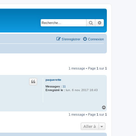
Rechercher
Recherche avancé
S’enregistrer
Connexion
1 message • Page
1
sur
1
paquerette
Messages :
11
Enregistré le :
lun. 6 nov. 2017 16:43
H
a
1 message • Page
1
sur
1
u
t
Aller à