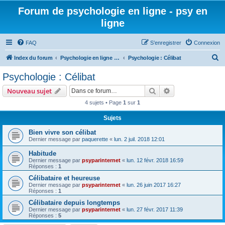
Forum de psychologie en ligne - psy en
ligne
FAQ
S’enregistrer
Connexion
R
Index du forum
Psychologie en ligne - Thématiques générales
Psychologie : Célibat
e
Psychologie : Célibat
c
Rechercher
Recherche avanc
Nouveau sujet
h
4 sujets • Page
1
sur
1
e
Sujets
r
c
Bien vivre son célibat
Dernier message par
paquerette
«
lun. 2 juil. 2018 12:01
h
Habitude
e
Dernier message par
psyparinternet
«
lun. 12 févr. 2018 16:59
r
Réponses :
1
Célibataire et heureuse
Dernier message par
psyparinternet
«
lun. 26 juin 2017 16:27
Réponses :
1
Célibataire depuis longtemps
Dernier message par
psyparinternet
«
lun. 27 févr. 2017 11:39
Réponses :
5