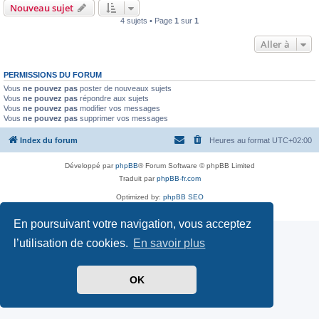
Nouveau sujet
4 sujets • Page
1
sur
1
Aller à
PERMISSIONS DU FORUM
Vous
ne pouvez pas
poster de nouveaux sujets
Vous
ne pouvez pas
répondre aux sujets
Vous
ne pouvez pas
modifier vos messages
Vous
ne pouvez pas
supprimer vos messages
Index du forum
Heures au format
UTC+02:00
Développé par
phpBB
® Forum Software © phpBB Limited
Traduit par
phpBB-fr.com
Optimized by:
phpBB SEO
Confidentialité
|
Conditions
En poursuivant votre navigation, vous acceptez
l’utilisation de cookies.
En savoir plus
OK