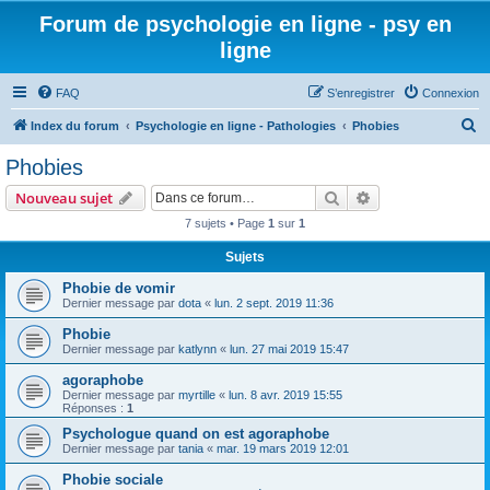
Forum de psychologie en ligne - psy en
ligne
FAQ
S’enregistrer
Connexion
R
Index du forum
Psychologie en ligne - Pathologies
Phobies
e
Phobies
c
Rechercher
Recherche avanc
Nouveau sujet
h
7 sujets • Page
1
sur
1
e
Sujets
r
c
Phobie de vomir
Dernier message par
dota
«
lun. 2 sept. 2019 11:36
h
Phobie
e
Dernier message par
katlynn
«
lun. 27 mai 2019 15:47
r
agoraphobe
Dernier message par
myrtille
«
lun. 8 avr. 2019 15:55
Réponses :
1
Psychologue quand on est agoraphobe
Dernier message par
tania
«
mar. 19 mars 2019 12:01
Phobie sociale