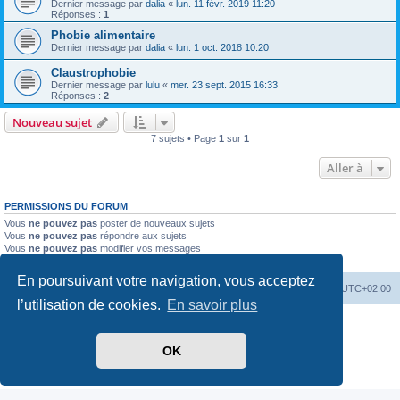
Dernier message par
dalia
«
lun. 11 févr. 2019 11:20
Réponses :
1
Phobie alimentaire
Dernier message par
dalia
«
lun. 1 oct. 2018 10:20
Claustrophobie
Dernier message par
lulu
«
mer. 23 sept. 2015 16:33
Réponses :
2
Nouveau sujet
7 sujets • Page
1
sur
1
Aller à
PERMISSIONS DU FORUM
Vous
ne pouvez pas
poster de nouveaux sujets
Vous
ne pouvez pas
répondre aux sujets
Vous
ne pouvez pas
modifier vos messages
Vous
ne pouvez pas
supprimer vos messages
En poursuivant votre navigation, vous acceptez
Index du forum
Heures au format
UTC+02:00
l’utilisation de cookies.
En savoir plus
Développé par
phpBB
® Forum Software © phpBB Limited
Traduit par
phpBB-fr.com
OK
Optimized by:
phpBB SEO
Confidentialité
|
Conditions