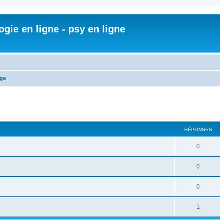
gie en ligne - psy en ligne
ge
cher
cherche avancée
RÉPONSES
0
0
0
1