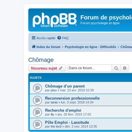
Forum de psycholo
Forum psychologie en ligne
Accès rapide
FAQ
Index du forum
Psychologie en ligne - Difficultés
Chôma
Chômage
Recher
Re
Nouveau sujet
SUJETS
Chômage d’un parent
par
piou
»
mar. 23 avr. 2019 10:39
Reconversion professionnelle
par
tania
»
lun. 3 sept. 2018 14:34
Recherche d'emploi
par
lily
»
jeu. 26 févr. 2015 17:02
Pôle Emploi - Lassitude
par
the lord
»
dim. 2 nov. 2014 13:35