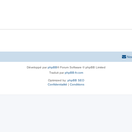
Nou
Développé par
phpBB
® Forum Software © phpBB Limited
Traduit par
phpBB-fr.com
Optimized by:
phpBB SEO
Confidentialité
|
Conditions