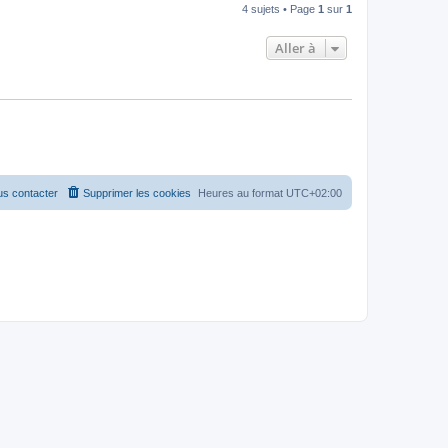
4 sujets • Page
1
sur
1
Aller à
s contacter
Supprimer les cookies
Heures au format
UTC+02:00