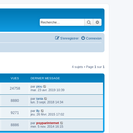
Rechercher
Recherche avancé
S’enregistrer
Connexion
4 sujets • Page
1
sur
1
VUES
DERNIER MESSAGE
par
piou
24758
mar. 23 avr. 2019 10:39
par
tania
8880
lun. 3 sept. 2018 14:34
par
lily
9271
jeu. 26 févr. 2015 17:02
par
psyparinternet
8886
mer. 5 nov. 2014 16:15