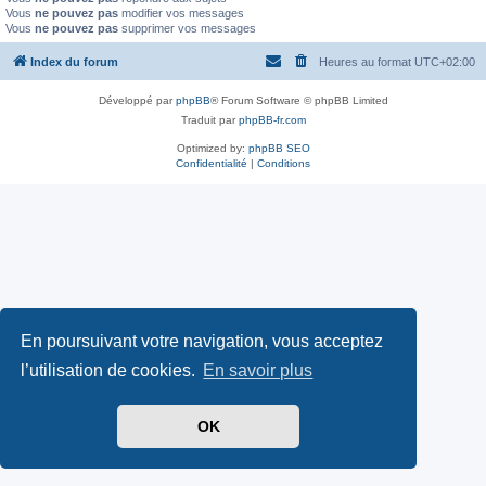
Vous
ne pouvez pas
modifier vos messages
Vous
ne pouvez pas
supprimer vos messages
Index du forum
Heures au format
UTC+02:00
Développé par
phpBB
® Forum Software © phpBB Limited
Traduit par
phpBB-fr.com
Optimized by:
phpBB SEO
Confidentialité
|
Conditions
En poursuivant votre navigation, vous acceptez
l’utilisation de cookies.
En savoir plus
OK