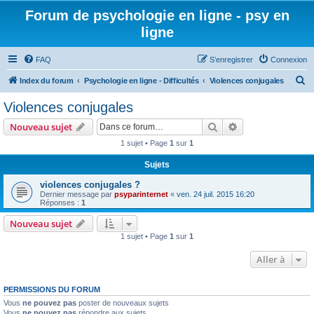
Forum de psychologie en ligne - psy en
ligne
FAQ
S’enregistrer
Connexion
R
Index du forum
Psychologie en ligne - Difficultés
Violences conjugales
e
Violences conjugales
c
Rechercher
Recherche avanc
Nouveau sujet
h
1 sujet • Page
1
sur
1
e
Sujets
r
c
violences conjugales ?
Dernier message par
psyparinternet
«
ven. 24 juil. 2015 16:20
h
Réponses :
1
e
Nouveau sujet
r
1 sujet • Page
1
sur
1
Aller à
PERMISSIONS DU FORUM
Vous
ne pouvez pas
poster de nouveaux sujets
Vous
ne pouvez pas
répondre aux sujets