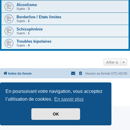
Alcoolisme
Sujets :
3
Borderline / Etats limites
Sujets :
2
Schizophrénie
Sujets :
1
Troubles bipolaires
Sujets :
4
Aller à
Index du forum
Heures au format
UTC+02:00
Développé par
phpBB
® Forum Software © phpBB Limited
Traduit par
phpBB-fr.com
En poursuivant votre navigation, vous acceptez
Optimized by:
phpBB SEO
l’utilisation de cookies.
En savoir plus
Confidentialité
|
Conditions
OK