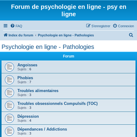
Forum de psychologie en ligne - psy en
ligne
FAQ
S’enregistrer
Connexion
R
Index du forum
Psychologie en ligne - Pathologies
e
Psychologie en ligne - Pathologies
c
Forum
h
e
Angoisses
Sujets :
6
r
Phobies
c
Sujets :
7
h
Troubles alimentaires
e
Sujets :
3
r
Troubles obsessionnels Compulsifs (TOC)
Sujets :
3
Dépression
Sujets :
4
Dépendances / Addictions
Sujets :
3