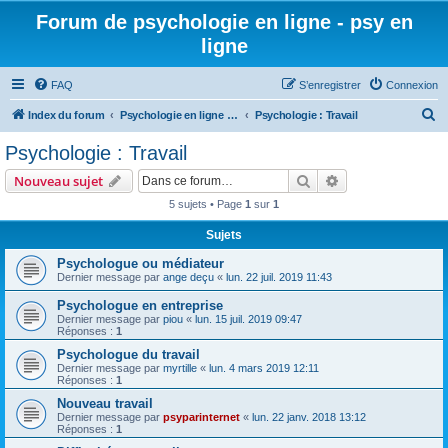
Forum de psychologie en ligne - psy en
ligne
FAQ
S’enregistrer
Connexion
R
Index du forum
Psychologie en ligne - Thématiques générales
Psychologie : Travail
e
Psychologie : Travail
c
Rechercher
Recherche avanc
Nouveau sujet
h
5 sujets • Page
1
sur
1
e
Sujets
r
c
Psychologue ou médiateur
Dernier message par
ange deçu
«
lun. 22 juil. 2019 11:43
h
Psychologue en entreprise
e
Dernier message par
piou
«
lun. 15 juil. 2019 09:47
r
Réponses :
1
Psychologue du travail
Dernier message par
myrtille
«
lun. 4 mars 2019 12:11
Réponses :
1
Nouveau travail
Dernier message par
psyparinternet
«
lun. 22 janv. 2018 13:12
Réponses :
1