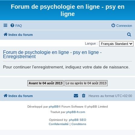
Forum de psychologie en ligne - psy en
ligne
FAQ
Connexion
R
Index du forum
e
Langue :
c
Forum de psychologie en ligne - psy en ligne -
Enregistrement
h
e
Pour continuer l’enregistrement, indiquez votre date de naissance.
r
c
h
e
Index du forum
Heures au format
UTC+02:00
r
Développé par
phpBB
® Forum Software © phpBB Limited
Traduit par
phpBB-fr.com
Optimized by:
phpBB SEO
Confidentialité
|
Conditions