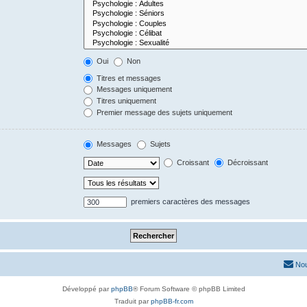
Oui
Non
Titres et messages
Messages uniquement
Titres uniquement
Premier message des sujets uniquement
Messages
Sujets
Croissant
Décroissant
premiers caractères des messages
Nou
Développé par
phpBB
® Forum Software © phpBB Limited
Traduit par
phpBB-fr.com