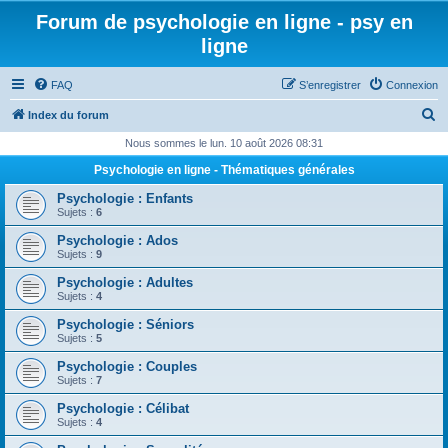
Forum de psychologie en ligne - psy en
ligne
FAQ
S’enregistrer
Connexion
R
Index du forum
e
Nous sommes le lun. 10 août 2026 08:31
c
Psychologie en ligne - Thématiques générales
h
Psychologie : Enfants
e
Sujets :
6
r
Psychologie : Ados
Sujets :
9
c
Psychologie : Adultes
h
Sujets :
4
e
Psychologie : Séniors
r
Sujets :
5
Psychologie : Couples
Sujets :
7
Psychologie : Célibat
Sujets :
4