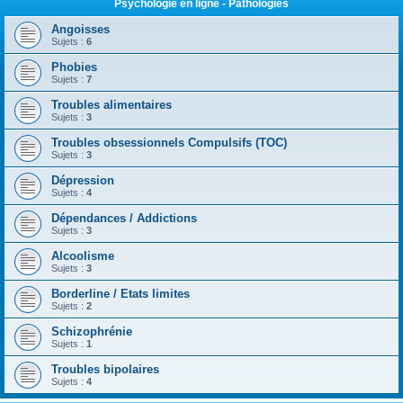
Psychologie en ligne - Pathologies
Angoisses
Sujets :
6
Phobies
Sujets :
7
Troubles alimentaires
Sujets :
3
Troubles obsessionnels Compulsifs (TOC)
Sujets :
3
Dépression
Sujets :
4
Dépendances / Addictions
Sujets :
3
Alcoolisme
Sujets :
3
Borderline / Etats limites
Sujets :
2
Schizophrénie
Sujets :
1
Troubles bipolaires
Sujets :
4