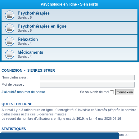
Psychologie en ligne - S'en sortir
Psychothérapies
Sujets :
6
Psychothérapies en ligne
Sujets :
6
Relaxation
Sujets :
4
Médicaments
Sujets :
4
CONNEXION
•
S’ENREGISTRER
Nom d’utilisateur :
Mot de passe :
J’ai oublié mon mot de passe
Se souvenir de moi
QUI EST EN LIGNE
Au total il y a
3
utilisateurs en ligne : 0 enregistré, 0 invisible et 3 invités (d’après le nombre
d’utilisateurs actifs ces 5 dernières minutes)
Le record du nombre d’utilisateurs en ligne est de
1010
, le lun. 4 mai 2026 08:16
STATISTIQUES
350
messages •
196
sujets •
122
membres • Le membre enregistré le plus récent est
laurechambou
.